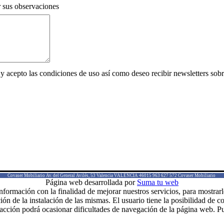
 sus observaciones
y acepto las condiciones de uso así como deseo recibir newsletters sob
Covaser Mobiliario
Av. del General Avilés, 53
Valencia
VALENCIA
46015
963 627 572
Covaser Mobiliario
Página web desarrollada por
Suma tu web
 información con la finalidad de mejorar nuestros servicios, para mostrar
n de la instalación de las mismas. El usuario tiene la posibilidad de c
 acción podrá ocasionar dificultades de navegación de la página web. P